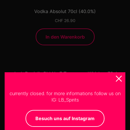
Vodka Absolut 70cl (40.0%)
CHF
26.90
In den Warenkorb
Jack Daniel’s Old No.7 Tennessee Whiskey 70cl
(40.0%)
CHF
31.95
currently closed. for more informations follow us on
IG: LB_Spirits
Weiterlesen
Besuch uns auf Instagram